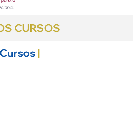
 para la
cional.
ROS CURSOS
s Cursos
|