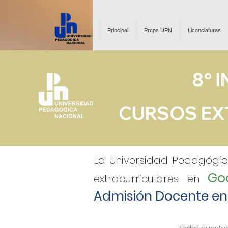
Principal
Prepa UPN
Licenciaturas
8° 
CURSOS EX
La Universidad Pedagógic
Go
extracurriculares en
Admisión Docente en