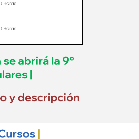
0 Horas
0 Horas
se abrirá la 9°
lares |
to y descripción
 Cursos
|