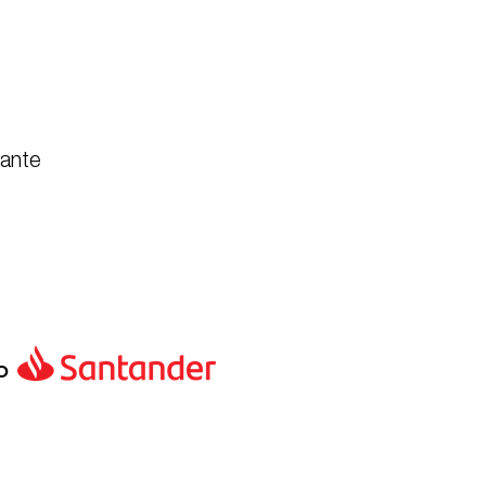
pante
o