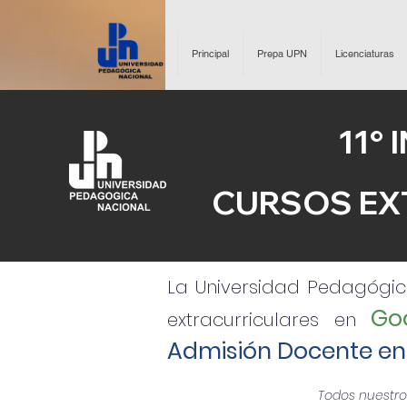
Principal
Prepa UPN
Licenciaturas
11°
CURSOS EX
La Universidad Pedagógic
Go
extracurriculares en
Admisión Docente en 
Todos nuestros