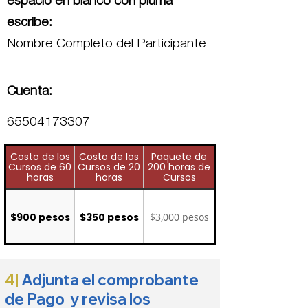
espacio en blanco con pluma
escribe:
Nombre Completo del Participante
Cuenta:
65504173307
Costo de los
Costo de los
Paquete de
Cursos de 60
Cursos de 20
200 horas de
horas
horas
Cursos
$900 pesos
$350 pesos
$3,000 pesos
4|
Adjunta el comprobante
de Pago y revisa los