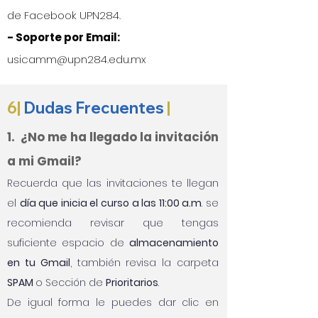
de Facebook UPN284.
- Soporte por Email:
usicamm@upn284.edu.mx
6|
Dudas Frecuentes
|
1. ¿No me ha llegado la invitación
a mi Gmail?
Recuerda que las invitaciones te llegan
el
día que inicia el curso a las 11:00 a.m
. se
recomienda revisar que tengas
suficiente espacio de
almacenamiento
en tu Gmail
, también revisa la carpeta
SPAM
o Sección de
Prioritarios
.
De igual forma le puedes dar clic en